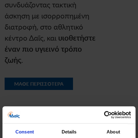
συνδυάζοντας τακτική
άσκηση με ισορροπημένη
διατροφή, στο αθλητικό
κέντρο Δαΐς, και
υιοθετήστε
έναν πιο υγιεινό τρόπο
ζωής
.
ΜΑΘΕ ΠΕΡΙΣΣΟΤΕΡΑ
Consent
Details
About