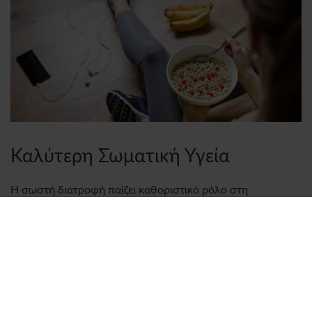
Καλύτερη Σωματική Υγεία
Η σωστή διατροφή παίζει καθοριστικό ρόλο στη
διατήρηση της καλής σωματικής υγείας, καθώς προσφέρει
όλα τα απαραίτητα θρεπτικά συστατικά, τις βιταμίνες και τα
μέταλλα, για τη καλή λειτουργία του οργανισμού.
Μια
ισορροπημένη διατροφή
πλούσια σε φρούτα και λαχανικά,
δημητριακά ολικής αλέσεως και άπαχες πρωτεΐνες,
μπορεί
να βελτιώσει την πέψη, να ενισχύσει το ανοσοποιητικό,
να ρυθμίσει το βάρος και να μειώσει τον κίνδυνο χρόνιων