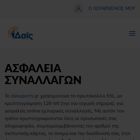
Ο ΛΟΓΑΡΙΑΣΜΟΣ ΜΟΥ
Skip
to
main
content
ΑΣΦΑΛΕΙΑ
ΣΥΝΑΛΛΑΓΩΝ
Το
daissports.gr
χρησιμοποιεί το πρωτόκολλο SSL, με
κρυπτογράφηση 128-bit (την πιο ισχυρή σήμερα), για
ασφαλείς online εμπορικές συναλλαγές. Με αυτόν τον
τρόπο κρυπτογραφούνται όλες οι προσωπικές σας
πληροφορίες, συμπεριλαμβάνοντας τον αριθμό της
πιστωτικής κάρτας, το όνομα και την διεύθυνσή σας, έτσι