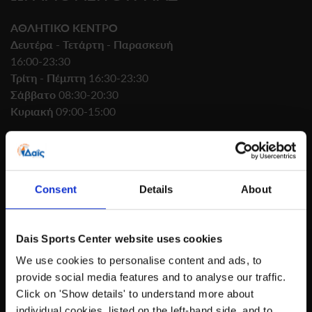
ΑΘΛΗΤΙΚΟ ΚΕΝΤΡΟ
Δευτέρα - Τετάρτη - Παρασκευή
16:00-23:30
Τρίτη - Πέμπτη
16:30-23:30
Σάββατο
08:30-20:30
Κυριακή
09:00-15:00
ΚΟΛΥΜΒΗΤΗΡΙΟ
Δευτέρα - Παρασκευή
06:30-08:30, 19:00-23:00
Consent
Details
About
Σάββατο
11:30-18:30
Κυριακή
09:00-14:30
Dais Sports Center website uses cookies
210 61.86.050
We use cookies to personalise content and ads, to
provide social media features and to analyse our traffic.
DAIS@DAISSPORTS.GR
Click on 'Show details' to understand more about
individual cookies, listed on the left-hand side, and to