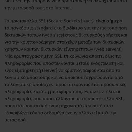
ώστε να μην μπορούν να διαβαστούν ή να αλλαχτούν κατά
την μεταφορά τους στο Internet.
Το πρωτόκολλο SSL (Secure Sockets Layer), είναι σήμερα
το παγκόσμιο standard στο διαδίκτυο για την πιστοποίηση
δικτυακών τόπων (web sites) στους δικτυακούς χρήστες και
για την κρυπτογράφηση στοιχείων μεταξύ των δικτυακών
χρηστών και των δικτυακών εξυπηρετητών (web servers).
Μία κρυπτογραφημένη SSL επικοινωνία απαιτεί όλες τις
πληροφορίες που αποστέλλονται μεταξύ ενός πελάτη και
ενός εξυπηρετητή (server) να κρυπτογραφούνται από το
λογισμικό αποστολής και να αποκρυπτογραφούνται από
το λογισμικό αποδοχής, προστατεύοντας έτσι προσωπικές
πληροφορίες κατά τη μεταφορά τους. Επιπλέον, όλες οι
πληροφορίες που αποστέλλονται με το πρωτόκολλο SSL,
προστατεύονται από έναν μηχανισμό που αυτόματα
εξακριβώνει εάν τα δεδομένα έχουν αλλαχτεί κατά την
μεταφορά.