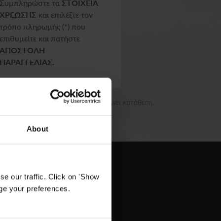
Συμπληρώστε τα
ΣΤΟΙΧΕΙΑ
ΧΡΕΩΣΗΣ
και επιλέξτε τον
τρόπο πληρωμής (*) που
επιθυμείτε και πατήστε
ΑΠΟΣΤΟΛΗ
ΠΑΡΑΓΓΕΛΙΑΣ.
ριασμού στα οποία θα πρέπει να γίνει κατάθεση.
About
e our traffic. Click on 'Show
age your preferences.