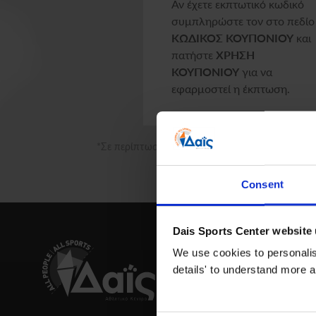
Αν έχετε εκπτωτικό κωδικό
συμπληρώστε τον στο πεδίο
ΚΩΔΙΚΟΣ ΚΟΥΠΟΝΙΟΥ
και
πατήστε
ΧΡΗΣΗ
ΚΟΥΠΟΝΙΟΥ
για να
εφαρμοστεί η έκπτωση.
*Σε περίπτωση επιλογής ως τρόπου πληρωμής την
Consent
Dais Sports Center website
We use cookies to personalise
details' to understand more a