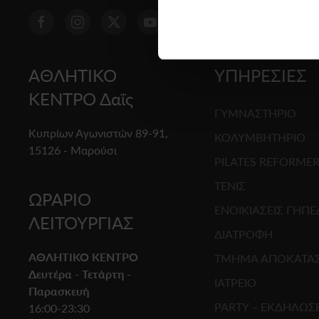
ΑΘΛΗΤΙΚΟ
ΥΠΗΡΕΣΙΕΣ
ΚΕΝΤΡΟ Δαΐς
ΓΥΜΝΑΣΤΗΡΙΟ
Κυπρίων Αγωνιστών 89-91,
ΚΟΛΥΜΒΗΤΗΡΙΟ
15126 - Μαρούσι
PILATES REFORME
ΤΕΝΙΣ
ΩΡΑΡΙΟ
ΕΝΟΙΚΙΑΣΕΙΣ ΓΗΠ
ΛΕΙΤΟΥΡΓΙΑΣ
ΔΙΑΤΡΟΦΗ
ΑΘΛΗΤΙΚΟ ΚΕΝΤΡΟ
ΤΜΗΜΑ ΑΠΟΚΑΤΑ
Δευτέρα - Τετάρτη -
ΙΑΤΡΕΙΟ
Παρασκευή
PARTY – ΕΚΔΗΛΩΣΕ
16:00-23:30