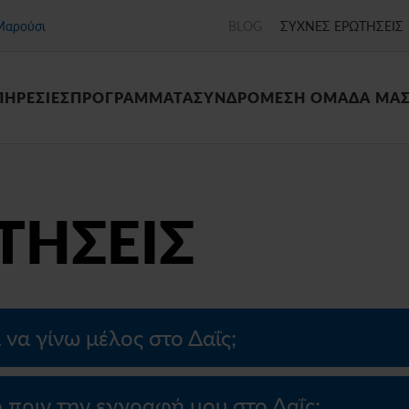
Μαρούσι
BLOG
ΣΥΧΝΕΣ ΕΡΩΤΗΣΕΙΣ
ΠΗΡΕΣΙΕΣ
ΠΡΟΓΡΑΜΜΑΤΑ
ΣΥΝΔΡΟΜΕΣ
Η ΟΜΑΔΑ ΜΑ
ΤΗΣΕΙΣ
α να γίνω μέλος στο Δαΐς;
πριν την εγγραφή μου στο Δαΐς;