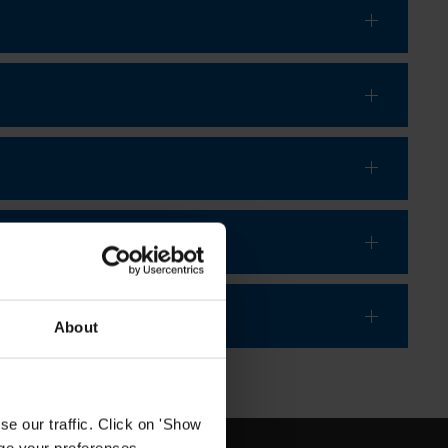
About
e our traffic. Click on 'Show
age your preferences.