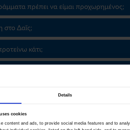
ράμματα πρέπει να είμαι προχωρημένος;
 στο Δαΐς;
ροτείνω κάτι;
 εγκαταστάσεις του Δαΐς;
 Δαΐς;
Details
 uses cookies
 content and ads, to provide social media features and to analys
bout individual cookies, listed on the left-hand side, and to man