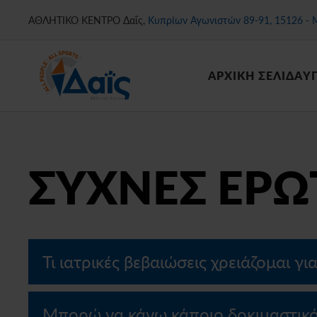
ΑΘΛΗΤΙΚΟ ΚΕΝΤΡΟ Δαΐς,
Κυπρίων Αγωνιστών 89-91, 15126 - 
Skip
to
main
ΑΡΧΙΚΗ ΣΕΛΙΔΑ
Υ
content
ΣΥΧΝΕΣ ΕΡΩ
Τι ιατρικές βεβαιώσεις χρειάζομαι γι
Μπορώ να κάνω κάποιο δοκιμαστικό 