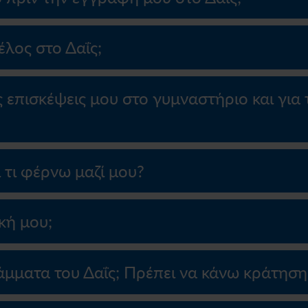
έλος στο Δαΐς;
 επισκέψεις μου στο γυμναστήριο και για 
 τι φέρνω μαζί μου?
κή μου;
μματα του Δαΐς; Πρέπει να κάνω κράτηση