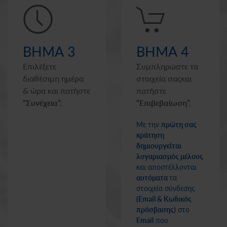
ΒΗΜΑ 3
ΒΗΜΑ 4
Επιλέξετε
Συμπληρώστε τα
διαθέσιμη ημέρα
στοιχεία σας
και
& ώρα
και πατήστε
πατήστε
“Συνέχεια”.
“Επιβεβαίωση”.
Με την
πρώτη σας
κράτηση
δημιουργείται
λογαριασμός μέλους
και αποστέλλονται
αυτόματα
τα
στοιχεία σύνδεσης
(Email & Κωδικός
πρόσβασης)
στο
Email
που