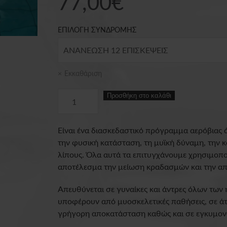
77,00
€
ΕΠΙΛΟΓΗ ΣΥΝΔΡΟΜΗΣ
Εκκαθάριση
Συνδρομή
Προσθήκη στο καλάθι
Aqua
Aerobic
Είναι ένα διασκεδαστικό πρόγραμμα αερόβιας ά
Μηνιαία
την φυσική κατάσταση, τη μυϊκή δύναμη, την κ
ποσότητα
λίπους. Όλα αυτά τα επιτυγχάνουμε χρησιμοποι
αποτέλεσμα την μείωση κραδασμών και την α
Aπευθύνεται σε γυναίκες και άντρες όλων των
υποφέρουν από μυοσκελετικές παθήσεις, σε άτ
γρήγορη αποκατάσταση καθώς και σε εγκυμον