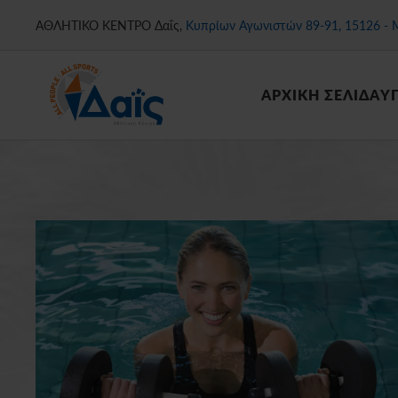
ΑΘΛΗΤΙΚΟ ΚΕΝΤΡΟ Δαΐς,
Κυπρίων Αγωνιστών 89-91, 15126 - 
Skip
to
main
ΑΡΧΙΚΗ ΣΕΛΙΔΑ
Υ
content