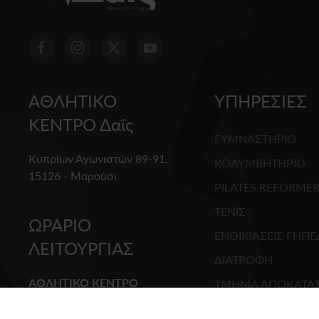
ΑΘΛΗΤΙΚΟ
ΥΠΗΡΕΣΙΕΣ
ΚΕΝΤΡΟ Δαΐς
ΓΥΜΝΑΣΤΗΡΙΟ
Κυπρίων Αγωνιστών 89-91,
ΚΟΛΥΜΒΗΤΗΡΙΟ
15126 - Μαρούσι
PILATES REFORME
ΤΕΝΙΣ
ΩΡΑΡΙΟ
ΕΝΟΙΚΙΑΣΕΙΣ ΓΗΠ
ΛΕΙΤΟΥΡΓΙΑΣ
ΔΙΑΤΡΟΦΗ
ΑΘΛΗΤΙΚΟ ΚΕΝΤΡΟ
ΤΜΗΜΑ ΑΠΟΚΑΤΑ
Δευτέρα - Τετάρτη -
ΙΑΤΡΕΙΟ
Παρασκευή