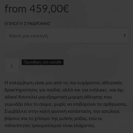
from
459,00
€
ΕΠΙΛΟΓΗ ΣΥΝΔΡΟΜΗΣ
Pool
Προσθήκη στο καλάθι
Cosmote
Magenta
Η κολύμβηση είναι μία από τις πιο ευχάριστες αθλητικές
Moments
δραστηριότητες για παιδιά, αλλά και για ενήλικες -και όχι
ποσότητα
άδικα! Αποτελεί μια εξαιρετική μορφή άθλησης που
γυμνάζει όλο το σώμα, χωρίς να επιβαρύνει τις αρθρώσεις.
Συμβάλλει στην καλή φυσική κατάσταση, την απώλεια
βάρους και το χτίσιμο της μυϊκής μάζας, ενώ οι
πιθανότητες τραυματισμού είναι ελάχιστες.