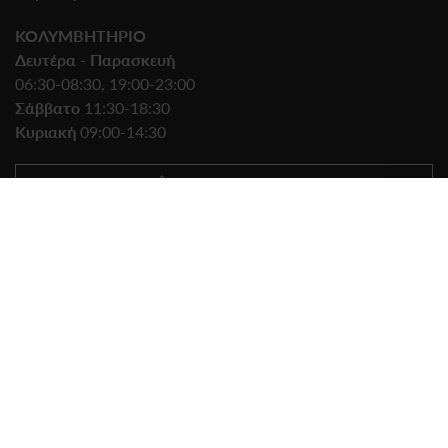
ΚΟΛΥΜΒΗΤΗΡΙΟ
Δευτέρα - Παρασκευή
06:30-08:30, 19:00-23:00
Σάββατο
11:30-18:30
Κυριακή
09:00-14:30
210 61.86.050
DAIS@DAISSPORTS.GR
ΟΔΗΓΙΕΣ ΠΡΟΣΒΑΣΗΣ