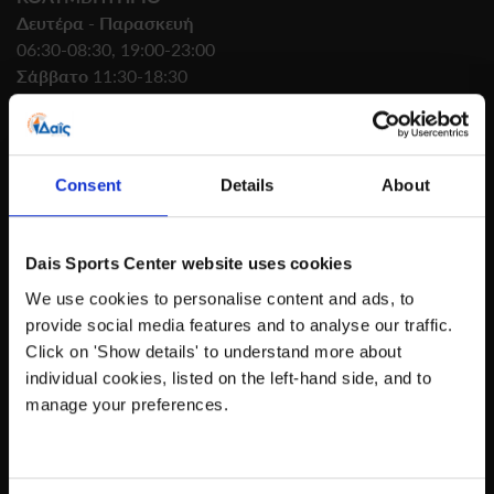
Δευτέρα - Παρασκευή
06:30-08:30, 19:00-23:00
Σάββατο
11:30-18:30
Κυριακή
09:00-14:30
210 61.86.050
Consent
Details
About
DAIS@DAISSPORTS.GR
Dais Sports Center website uses cookies
ΟΔΗΓΙΕΣ ΠΡΟΣΒΑΣΗΣ
We use cookies to personalise content and ads, to
provide social media features and to analyse our traffic.
Click on 'Show details' to understand more about
individual cookies, listed on the left-hand side, and to
manage your preferences.
ΥΠΗΡΕΣΙΕΣ