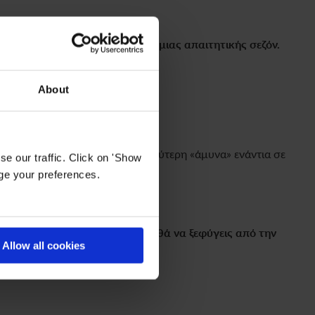
ότερο από ποτέ κατά την
έναρξη μιας απαιτητικής σεζόν.
χειμώνα.
About
τους κάθε χειμώνα. Είναι η καλύτερη «άμυνα» ενάντια σε
e our traffic. Click on 'Show
age your preferences.
έργεια, «ξυπνά» το σώμα και βοηθά να ξεφύγεις από την
Allow all cookies