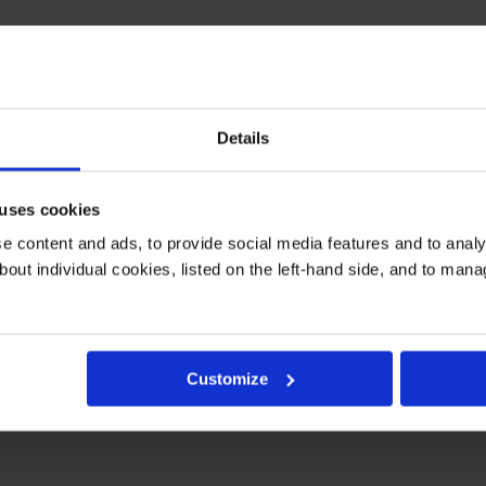
αι ενισχύει τη συγκέντρωση,
στοιχεία που χρειαζόμαστε περισσ
ις την ψυχολογία σου πριν από τις πιο «δύσκολες» ημέρες του 
Details
 uses cookies
και βοηθά στην πρόληψη των ιώσεων
που κάνουν την εμφάνισή 
 content and ads, to provide social media features and to analys
bout individual cookies, listed on the left-hand side, and to man
ει συχνά κόπωση και έλλειψη διάθεσης. Η γυμναστική
δίνει εν
Customize