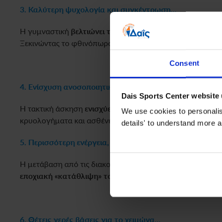
3. Καλύτερη ψυχολογία και συγκέντρωση
…
Η γυμναστική
βελτιώνει τη διάθεση, μειώνει το άγχος κ
Ξεκινώντας το φθινόπωρο, έχεις την ευκαιρία να ενισχύσε
Consent
4. Ενίσχυση ανοσοποιητικού
…
Dais Sports Center website
Η τακτική άσκηση
ενισχύει το ανοσοποιητικό σύστημα 
We use cookies to personalise
κρυολογήματα και ασθένειες.
details' to understand more a
5. Περισσότερη ενέργεια, λιγότερη νωθρότητα
…
Η μετάβαση από τις διακοπές στην καθημερινότητα φέρν
εποχιακή «κατάθλιψη» του φθινοπώρου.
6. Θέτεις γερές βάσεις για το χειμώνα
…