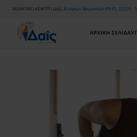
ΑΘΛΗΤΙΚΟ ΚΕΝΤΡΟ Δαΐς,
Κυπρίων Αγωνιστών 89-91, 15126 - 
Skip
to
main
ΑΡΧΙΚΗ ΣΕΛΙΔΑ
Υ
content