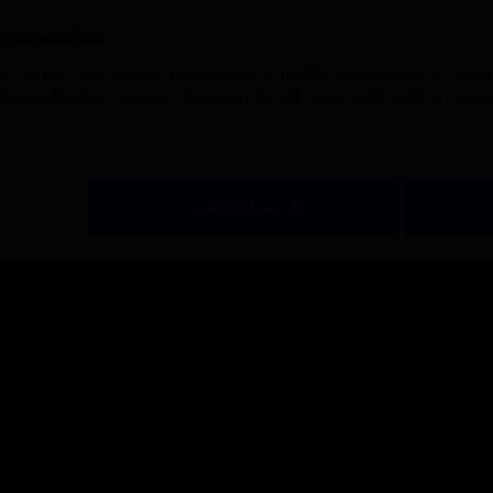
ΠΡΟΓΡΑΜΜΑΤΑ
ΠΡΟΣ
 uses cookies
 content and ads, to provide social media features and to analys
ΟΜΑΔΙΚΑ
ΔΙΑΧΕ
bout individual cookies, listed on the left-hand side, and to man
FUNCTIONAL TRAINING
R
PERSONAL TRAINING
BOOKIN
ΠΡΟΓΡΑΜΜΑΤΑ
ΣΥΝΔΡΟ
Customize
ΚΟΛΥΜΒΗΤΗΡΙΟΥ
ΕΔΩΝ
ΠΑΙΔΙΚΑ ΠΡΟΓΡΑΜΜΑΤΑ
ΠΑΙΔΙΚΑ ΚΟΛΥΜΒΗΤΗΡΙΟΥ
ΣΤΑΣΗΣ
FAMILY PACK
ΙΣ